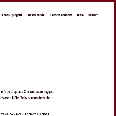
I nostri progetti
I nostri servizi
Il nostro concetto
Team
Contatti
 e l'uso di questo Sito Web sono soggetti
ilizzando il Sito Web, si considera che tu
+39 389 545 4295 -
Contatta via email