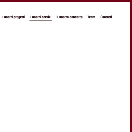
I nostri progetti
I nostri servizi
Il nostro concetto
Team
Contatti