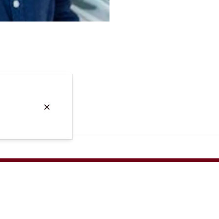
INFORMAZIONI
Il nostro concetto
Team
Avviso legale
Protezione dei dati
Impostazioni dei cookie