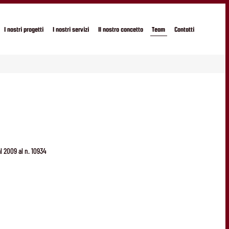
I nostri progetti
I nostri servizi
Il nostro concetto
Team
Contatti
al 2009 al n. 10934