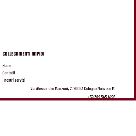
COLLEGAMENTI RAPIDI
Home
Contatti
I nostri servizi
Via Alessandro Manzoni, 2, 20093 Cologno Monzese MI
+39 389 545 4295
Chiuso
- Apre il lunedì alle 09:00
Creato da Partoo
Accedi